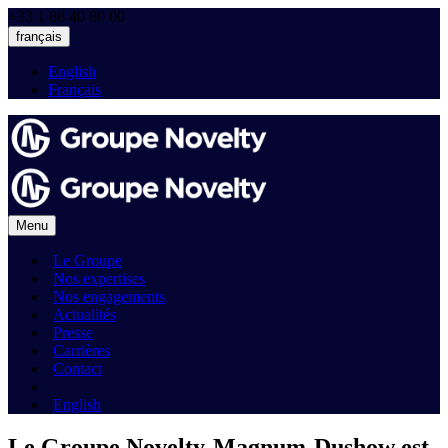
+33 1 88 40 80 00
français
English
Français
Menu
Le Groupe
Nos expertises
Nos engagements
Actualités
Presse
Carrières
Contact
English
Le Groupe Novelty-Magnum-Dushow est