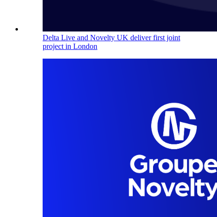
Delta Live and Novelty UK deliver first joint
project in London