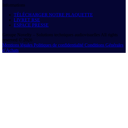
Informations
TÉLÉCHARGER NOTRE PLAQUETTE
LIVRET RSE
ESPACE PRESSE
Groupe Novelty – Solutions techniques audiovisuelles All rights
reserved © 2026
Mentions légales
Politiques de confidentialité
Conditions Générales
d’Achats