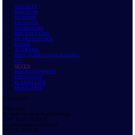
NOVELTY
MAGNUM
DUSHOW
ON STAGE
TEAMAGINE
BBS BACKLINE
DE PREFERENCE
POTAR
ALABAMA
BEST AUDIO AND LIGHTING
C17
SEVEN
MAGNUM POWER
DELTA LIVE
PLANET LIVE
MUSIC LIVE
Coordonnées
Siège social
86, boulevard de la Tour Maubourg
75007 Paris, FRANCE
accueil@groupe-novelty.com
+33 1 88 40 80 00