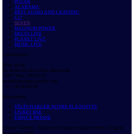
POTAR
ALABAMA
BEST AUDIO AND LIGHTING
C17
SEVEN
MAGNUM POWER
DELTA LIVE
PLANET LIVE
MUSIC LIVE
Coordonnées
Siège social
86, boulevard de la Tour Maubourg
75007 Paris, FRANCE
accueil@groupe-novelty.com
+33 1 88 40 80 00
Informations
TÉLÉCHARGER NOTRE PLAQUETTE
LIVRET RSE
ESPACE PRESSE
Groupe Novelty – Solutions techniques audiovisuelles All rights
reserved © 2026