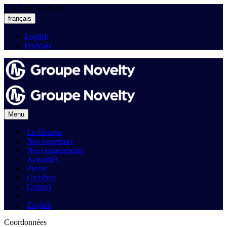
+33 1 88 40 80 00
français
English
Français
Menu
Le Groupe
Nos expertises
Nos engagements
Actualités
Presse
Carrières
Contact
English
Coordonnées