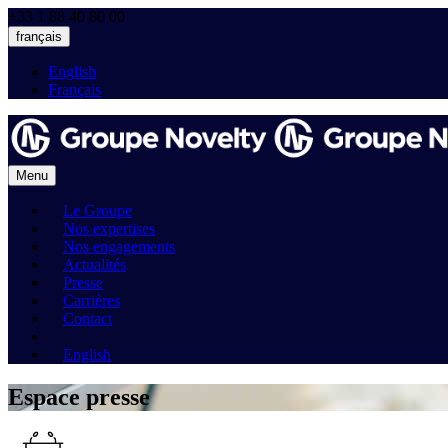
+33 1 88 40 80 00
français
English
Français
Menu
Le Groupe
Nos expertises
Nos engagements
Actualités
Presse
Carrières
Contact
English
Espace presse