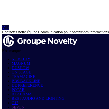
Voir
Contactez notre équipe Communication pour obtenir des informations
Nos marques
NOVELTY
MAGNUM
DUSHOW
ON STAGE
TEAMAGINE
BBS BACKLINE
DE PREFERENCE
POTAR
ALABAMA
BEST AUDIO AND LIGHTING
C17
SEVEN